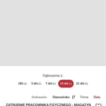
Ogłoszenia z:
18h
3 dni
7 dni
14 dni
21 dni
(0)
(0)
(0)
(2)
(5)
Stanowisko
Firma
Data
ZATRUDNIĘ PRACOWNIKA FIZYCZNEGO - MAGAZYN