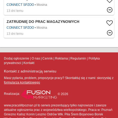
CONNECT SPZOO
Mosina
13 dni temu
ZATRUDNIĘ DO PRAC MAGAZYNOWYCH
CONNECT SPZOO
Mosina
13 dni temu
Dodaj ogłoszenie
O nas
Cennik
Reklama
Regulamin
Polityka
prywatnosci
Kontakt
Kontakt z administracją serwisu
Masz pytania, problem, propozycje pracy? Skontaktuj się z nami:
skorzystaj z
formularza kontaktowego
Realizacja:
© 2026
www.pracaWpoznan.pl to serwis prezentujący tylko najnowsze i zawsze
aktualne ogłoszenia prac z województwa wielkopolskiego. Praca w: Poznań
Gniezno Kalisz Konin Leszno Ostrów Wlk. Piła Śrem Bojanowo Borek