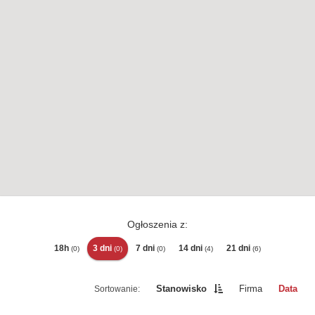
Ogłoszenia z:
18h
3 dni
7 dni
14 dni
21 dni
(0)
(0)
(0)
(4)
(6)
Stanowisko
Firma
Data