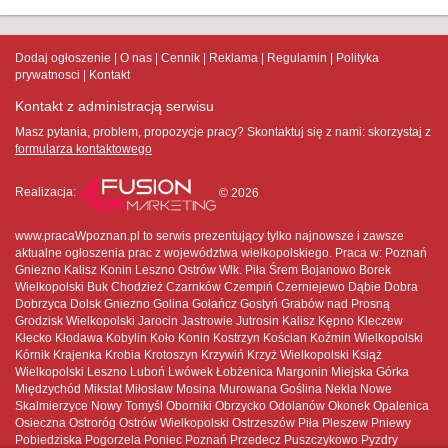
Dodaj ogłoszenie
O nas
Cennik
Reklama
Regulamin
Polityka
prywatnosci
Kontakt
Kontakt z administracją serwisu
Masz pytania, problem, propozycje pracy? Skontaktuj się z nami:
skorzystaj z
formularza kontaktowego
Realizacja:
© 2026
www.pracaWpoznan.pl to serwis prezentujący tylko najnowsze i zawsze
aktualne ogłoszenia prac z województwa wielkopolskiego. Praca w: Poznań
Gniezno Kalisz Konin Leszno Ostrów Wlk. Piła Śrem Bojanowo Borek
Wielkopolski Buk Chodzież Czarnków Czempiń Czerniejewo Dąbie Dobra
Dobrzyca Dolsk Gniezno Golina Gołańcz Gostyń Grabów nad Prosną
Grodzisk Wielkopolski Jarocin Jastrowie Jutrosin Kalisz Kępno Kleczew
Kłecko Kłodawa Kobylin Koło Konin Kostrzyn Kościan Koźmin Wielkopolski
Kórnik Krajenka Krobia Krotoszyn Krzywiń Krzyż Wielkopolski Książ
Wielkopolski Leszno Luboń Lwówek Łobżenica Margonin Miejska Górka
Międzychód Mikstat Miłosław Mosina Murowana Goślina Nekla Nowe
Skalmierzyce Nowy Tomyśl Oborniki Obrzycko Odolanów Okonek Opalenica
Osieczna Ostroróg Ostrów Wielkopolski Ostrzeszów Piła Pleszew Pniewy
Pobiedziska Pogorzela Poniec Poznań Przedecz Puszczykowo Pyzdry