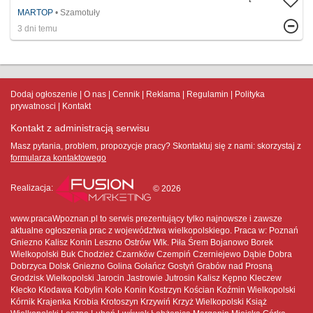
MARTOP
Szamotuły
3 dni temu
Dodaj ogłoszenie
O nas
Cennik
Reklama
Regulamin
Polityka
prywatnosci
Kontakt
Kontakt z administracją serwisu
Masz pytania, problem, propozycje pracy? Skontaktuj się z nami:
skorzystaj z
formularza kontaktowego
Realizacja:
© 2026
www.pracaWpoznan.pl to serwis prezentujący tylko najnowsze i zawsze
aktualne ogłoszenia prac z województwa wielkopolskiego. Praca w: Poznań
Gniezno Kalisz Konin Leszno Ostrów Wlk. Piła Śrem Bojanowo Borek
Wielkopolski Buk Chodzież Czarnków Czempiń Czerniejewo Dąbie Dobra
Dobrzyca Dolsk Gniezno Golina Gołańcz Gostyń Grabów nad Prosną
Grodzisk Wielkopolski Jarocin Jastrowie Jutrosin Kalisz Kępno Kleczew
Kłecko Kłodawa Kobylin Koło Konin Kostrzyn Kościan Koźmin Wielkopolski
Kórnik Krajenka Krobia Krotoszyn Krzywiń Krzyż Wielkopolski Książ