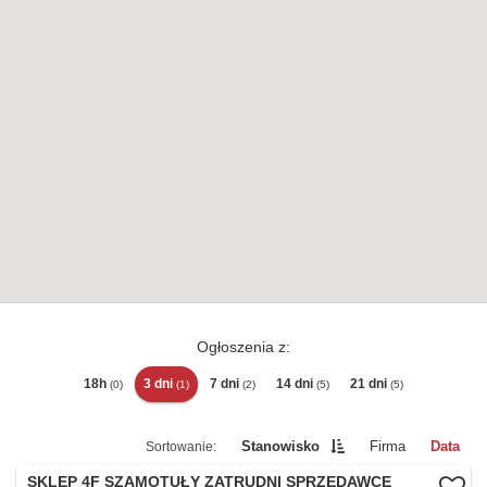
Ogłoszenia z:
18h
3 dni
7 dni
14 dni
21 dni
(0)
(1)
(2)
(5)
(5)
Stanowisko
Firma
Data
SKLEP 4F SZAMOTUŁY ZATRUDNI SPRZEDAWCĘ