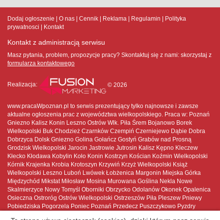
Dodaj ogłoszenie
O nas
Cennik
Reklama
Regulamin
Polityka
prywatnosci
Kontakt
Kontakt z administracją serwisu
Masz pytania, problem, propozycje pracy? Skontaktuj się z nami:
skorzystaj z
formularza kontaktowego
Realizacja:
© 2026
www.pracaWpoznan.pl to serwis prezentujący tylko najnowsze i zawsze
aktualne ogłoszenia prac z województwa wielkopolskiego. Praca w: Poznań
Gniezno Kalisz Konin Leszno Ostrów Wlk. Piła Śrem Bojanowo Borek
Wielkopolski Buk Chodzież Czarnków Czempiń Czerniejewo Dąbie Dobra
Dobrzyca Dolsk Gniezno Golina Gołańcz Gostyń Grabów nad Prosną
Grodzisk Wielkopolski Jarocin Jastrowie Jutrosin Kalisz Kępno Kleczew
Kłecko Kłodawa Kobylin Koło Konin Kostrzyn Kościan Koźmin Wielkopolski
Kórnik Krajenka Krobia Krotoszyn Krzywiń Krzyż Wielkopolski Książ
Wielkopolski Leszno Luboń Lwówek Łobżenica Margonin Miejska Górka
Międzychód Mikstat Miłosław Mosina Murowana Goślina Nekla Nowe
Skalmierzyce Nowy Tomyśl Oborniki Obrzycko Odolanów Okonek Opalenica
Osieczna Ostroróg Ostrów Wielkopolski Ostrzeszów Piła Pleszew Pniewy
Pobiedziska Pogorzela Poniec Poznań Przedecz Puszczykowo Pyzdry
Rakoniewice Raszków Rawicz Rogoźno Rychwał Rydzyna Sieraków Skoki