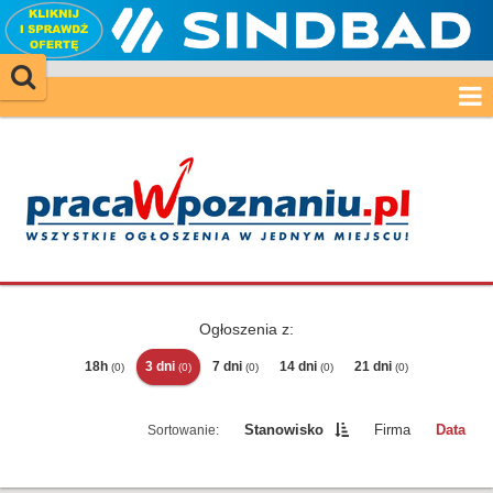
Ogłoszenia z:
18h
3 dni
7 dni
14 dni
21 dni
(0)
(0)
(0)
(0)
(0)
Stanowisko
Firma
Data