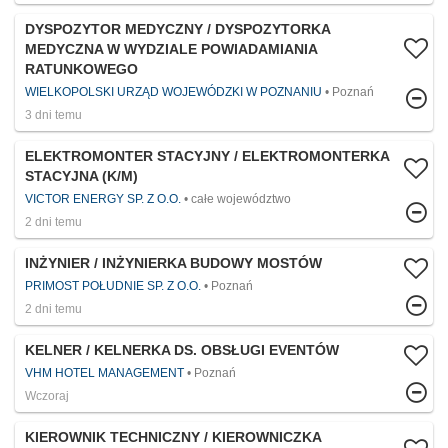
DYSPOZYTOR MEDYCZNY / DYSPOZYTORKA
MEDYCZNA W WYDZIALE POWIADAMIANIA
RATUNKOWEGO
WIELKOPOLSKI URZĄD WOJEWÓDZKI W POZNANIU
Poznań
3 dni temu
ELEKTROMONTER STACYJNY / ELEKTROMONTERKA
STACYJNA (K/M)
VICTOR ENERGY SP. Z O.O.
całe województwo
2 dni temu
INŻYNIER / INŻYNIERKA BUDOWY MOSTÓW
PRIMOST POŁUDNIE SP. Z O.O.
Poznań
2 dni temu
KELNER / KELNERKA DS. OBSŁUGI EVENTÓW
VHM HOTEL MANAGEMENT
Poznań
Wczoraj
KIEROWNIK TECHNICZNY / KIEROWNICZKA