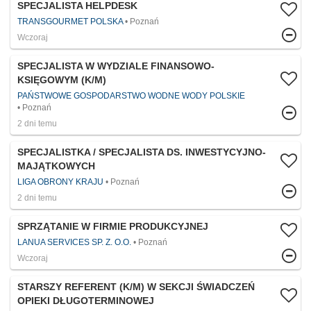
SPECJALISTA HELPDESK
TRANSGOURMET POLSKA
Poznań
Wczoraj
SPECJALISTA W WYDZIALE FINANSOWO-
KSIĘGOWYM (K/M)
PAŃSTWOWE GOSPODARSTWO WODNE WODY POLSKIE
Poznań
2 dni temu
SPECJALISTKA / SPECJALISTA DS. INWESTYCYJNO-
MAJĄTKOWYCH
LIGA OBRONY KRAJU
Poznań
2 dni temu
SPRZĄTANIE W FIRMIE PRODUKCYJNEJ
LANUA SERVICES SP. Z. O.O.
Poznań
Wczoraj
STARSZY REFERENT (K/M) W SEKCJI ŚWIADCZEŃ
OPIEKI DŁUGOTERMINOWEJ