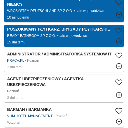
NIEMCY
WROSYSTEM DEUTSCHLAND SP. Z O.O.
całe województwo
10 minut temu
POSZUKIWANY PŁYTKARZ, BRYGADY PŁYTKARSKIE
READY BATHROOM SP. Z O.O.
całe województwo
15 dni temu
ADMINISTRATOR / ADMINISTRATORKA SYSTEMÓW IT
PRACA.PL
Poznań
2 dni temu
AGENT UBEZPIECZENIOWY / AGENTKA
UBEZPIECZENIOWA
Poznań
3 dni temu
BARMAN / BARMANKA
VHM HOTEL MANAGEMENT
Poznań
Wczoraj