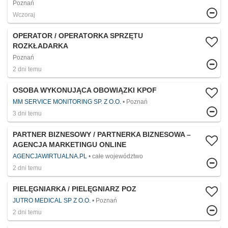
Poznań
Wczoraj
OPERATOR / OPERATORKA SPRZĘTU
ROZKŁADARKA
Poznań
2 dni temu
OSOBA WYKONUJĄCA OBOWIĄZKI KPOF
MM SERVICE MONITORING SP. Z O.O.
Poznań
3 dni temu
PARTNER BIZNESOWY / PARTNERKA BIZNESOWA –
AGENCJA MARKETINGU ONLINE
AGENCJAWIRTUALNA.PL
całe województwo
2 dni temu
PIELĘGNIARKA / PIELĘGNIARZ POZ
JUTRO MEDICAL SP Z O.O.
Poznań
2 dni temu