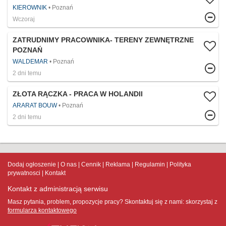
KIEROWNIK
Poznań
Wczoraj
ZATRUDNIMY PRACOWNIKA- TERENY ZEWNĘTRZNE
POZNAŃ
WALDEMAR
Poznań
2 dni temu
ZŁOTA RĄCZKA - PRACA W HOLANDII
ARARAT BOUW
Poznań
2 dni temu
Dodaj ogłoszenie
O nas
Cennik
Reklama
Regulamin
Polityka
prywatnosci
Kontakt
Kontakt z administracją serwisu
Masz pytania, problem, propozycje pracy? Skontaktuj się z nami:
skorzystaj z
formularza kontaktowego