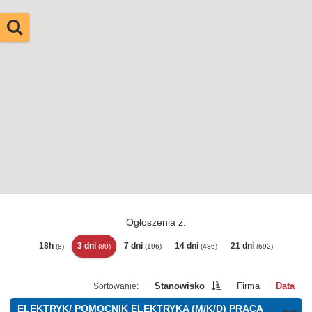
Ogłoszenia z:
18h
3 dni
7 dni
14 dni
21 dni
(8)
(80)
(196)
(436)
(692)
Stanowisko
Firma
Data
ELEKTRYK/ POMOCNIK ELEKTRYKA (M/K/D) PRACA