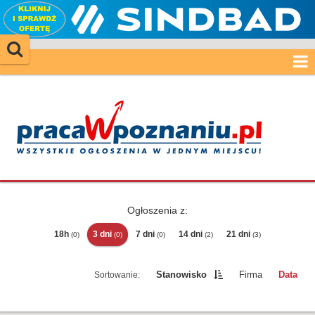
Ogłoszenia z:
18h
3 dni
7 dni
14 dni
21 dni
(0)
(0)
(0)
(2)
(3)
Stanowisko
Firma
Data