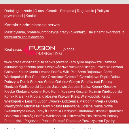
Dodaj ogłoszenie
O nas
Cennik
Reklama
Regulamin
Polityka
prywatnosci
Kontakt
Kontakt z administracją serwisu
Masz pytania, problem, propozycje pracy? Skontaktuj się z nami:
skorzystaj z
formularza kontaktowego
Realizacja:
© 2026
www.pracaWpoznan.pl to serwis prezentujący tylko najnowsze i zawsze
aktualne ogłoszenia prac z województwa wielkopolskiego. Praca w: Poznań
Gniezno Kalisz Konin Leszno Ostrów Wlk. Piła Śrem Bojanowo Borek
Wielkopolski Buk Chodzież Czarnków Czempiń Czerniejewo Dąbie Dobra
Dobrzyca Dolsk Gniezno Golina Gołańcz Gostyń Grabów nad Prosną
Grodzisk Wielkopolski Jarocin Jastrowie Jutrosin Kalisz Kępno Kleczew
Kłecko Kłodawa Kobylin Koło Konin Kostrzyn Kościan Koźmin Wielkopolski
Kórnik Krajenka Krobia Krotoszyn Krzywiń Krzyż Wielkopolski Książ
Wielkopolski Leszno Luboń Lwówek Łobżenica Margonin Miejska Górka
Międzychód Mikstat Miłosław Mosina Murowana Goślina Nekla Nowe
Skalmierzyce Nowy Tomyśl Oborniki Obrzycko Odolanów Okonek Opalenica
Osieczna Ostroróg Ostrów Wielkopolski Ostrzeszów Piła Pleszew Pniewy
Pobiedziska Pogorzela Poniec Poznań Przedecz Puszczykowo Pyzdry
Rakoniewice Raszków Rawicz Rogoźno Rychwał Rydzyna Sieraków Skoki