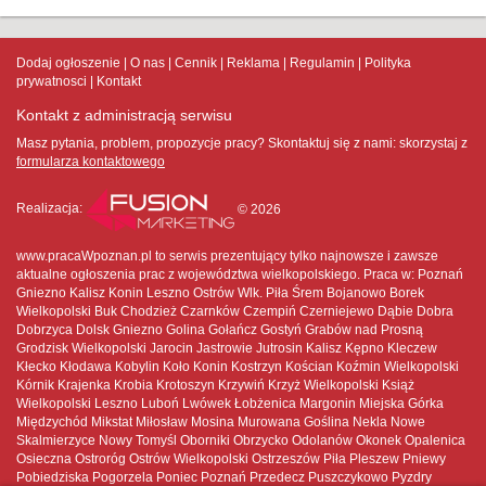
Dodaj ogłoszenie
O nas
Cennik
Reklama
Regulamin
Polityka
prywatnosci
Kontakt
Kontakt z administracją serwisu
Masz pytania, problem, propozycje pracy? Skontaktuj się z nami:
skorzystaj z
formularza kontaktowego
Realizacja:
© 2026
www.pracaWpoznan.pl to serwis prezentujący tylko najnowsze i zawsze
aktualne ogłoszenia prac z województwa wielkopolskiego. Praca w: Poznań
Gniezno Kalisz Konin Leszno Ostrów Wlk. Piła Śrem Bojanowo Borek
Wielkopolski Buk Chodzież Czarnków Czempiń Czerniejewo Dąbie Dobra
Dobrzyca Dolsk Gniezno Golina Gołańcz Gostyń Grabów nad Prosną
Grodzisk Wielkopolski Jarocin Jastrowie Jutrosin Kalisz Kępno Kleczew
Kłecko Kłodawa Kobylin Koło Konin Kostrzyn Kościan Koźmin Wielkopolski
Kórnik Krajenka Krobia Krotoszyn Krzywiń Krzyż Wielkopolski Książ
Wielkopolski Leszno Luboń Lwówek Łobżenica Margonin Miejska Górka
Międzychód Mikstat Miłosław Mosina Murowana Goślina Nekla Nowe
Skalmierzyce Nowy Tomyśl Oborniki Obrzycko Odolanów Okonek Opalenica
Osieczna Ostroróg Ostrów Wielkopolski Ostrzeszów Piła Pleszew Pniewy
Pobiedziska Pogorzela Poniec Poznań Przedecz Puszczykowo Pyzdry