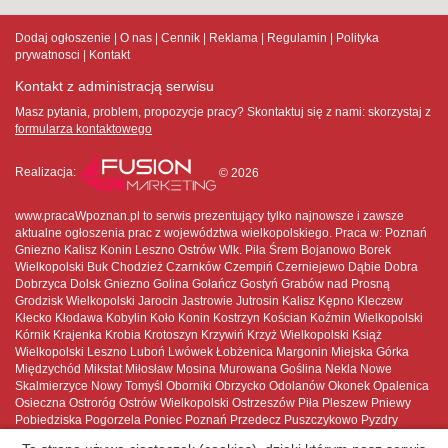
Dodaj ogłoszenie
O nas
Cennik
Reklama
Regulamin
Polityka
prywatnosci
Kontakt
Kontakt z administracją serwisu
Masz pytania, problem, propozycje pracy? Skontaktuj się z nami:
skorzystaj z
formularza kontaktowego
Realizacja:
© 2026
www.pracaWpoznan.pl to serwis prezentujący tylko najnowsze i zawsze
aktualne ogłoszenia prac z województwa wielkopolskiego. Praca w: Poznań
Gniezno Kalisz Konin Leszno Ostrów Wlk. Piła Śrem Bojanowo Borek
Wielkopolski Buk Chodzież Czarnków Czempiń Czerniejewo Dąbie Dobra
Dobrzyca Dolsk Gniezno Golina Gołańcz Gostyń Grabów nad Prosną
Grodzisk Wielkopolski Jarocin Jastrowie Jutrosin Kalisz Kępno Kleczew
Kłecko Kłodawa Kobylin Koło Konin Kostrzyn Kościan Koźmin Wielkopolski
Kórnik Krajenka Krobia Krotoszyn Krzywiń Krzyż Wielkopolski Książ
Wielkopolski Leszno Luboń Lwówek Łobżenica Margonin Miejska Górka
Międzychód Mikstat Miłosław Mosina Murowana Goślina Nekla Nowe
Skalmierzyce Nowy Tomyśl Oborniki Obrzycko Odolanów Okonek Opalenica
Osieczna Ostroróg Ostrów Wielkopolski Ostrzeszów Piła Pleszew Pniewy
Pobiedziska Pogorzela Poniec Poznań Przedecz Puszczykowo Pyzdry
Rakoniewice Raszków Rawicz Rogoźno Rychwał Rydzyna Sieraków Skoki