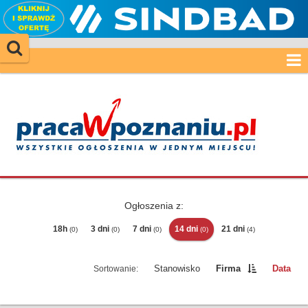
Ogłoszenia z:
18h
3 dni
7 dni
14 dni
21 dni
(0)
(0)
(0)
(0)
(4)
Stanowisko
Firma
Data