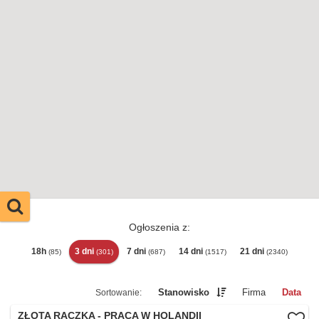
Ogłoszenia z:
18h
3 dni
7 dni
14 dni
21 dni
(85)
(301)
(687)
(1517)
(2340)
Stanowisko
Firma
Data
ZŁOTA RĄCZKA - PRACA W HOLANDII