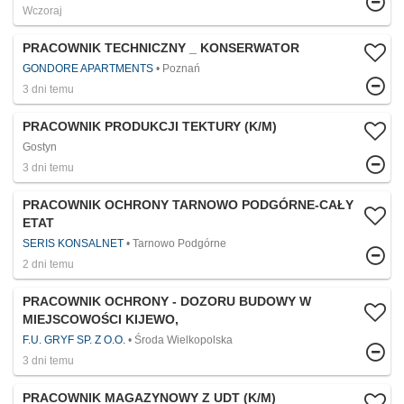
Wczoraj
PRACOWNIK TECHNICZNY _ KONSERWATOR
GONDORE APARTMENTS
Poznań
3 dni temu
PRACOWNIK PRODUKCJI TEKTURY (K/M)
Gostyn
3 dni temu
PRACOWNIK OCHRONY TARNOWO PODGÓRNE-CAŁY
ETAT
SERIS KONSALNET
Tarnowo Podgórne
2 dni temu
PRACOWNIK OCHRONY - DOZORU BUDOWY W
MIEJSCOWOŚCI KIJEWO,
F.U. GRYF SP. Z O.O.
Środa Wielkopolska
3 dni temu
PRACOWNIK MAGAZYNOWY Z UDT (K/M)