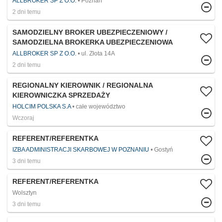
ALLBROKER SP Z O.O.
Poznań
2 dni temu
SAMODZIELNY BROKER UBEZPIECZENIOWY /
SAMODZIELNA BROKERKA UBEZPIECZENIOWA
ALLBROKER SP Z O.O.
ul. Złota 14A
2 dni temu
REGIONALNY KIEROWNIK / REGIONALNA
KIEROWNICZKA SPRZEDAŻY
HOLCIM POLSKA S.A
całe województwo
Wczoraj
REFERENT/REFERENTKA
IZBA ADMINISTRACJI SKARBOWEJ W POZNANIU
Gostyń
3 dni temu
REFERENT/REFERENTKA
Wolsztyn
3 dni temu