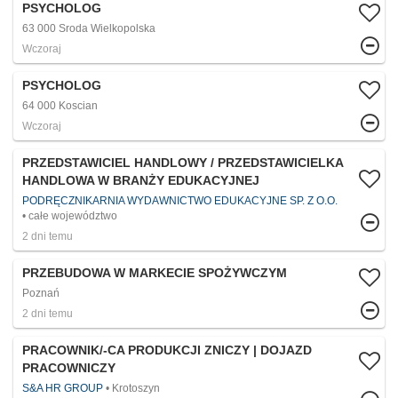
PSYCHOLOG
63 000 Sroda Wielkopolska
Wczoraj
PSYCHOLOG
64 000 Koscian
Wczoraj
PRZEDSTAWICIEL HANDLOWY / PRZEDSTAWICIELKA
HANDLOWA W BRANŻY EDUKACYJNEJ
PODRĘCZNIKARNIA WYDAWNICTWO EDUKACYJNE SP. Z O.O.
całe województwo
2 dni temu
PRZEBUDOWA W MARKECIE SPOŻYWCZYM
Poznań
2 dni temu
PRACOWNIK/-CA PRODUKCJI ZNICZY | DOJAZD
PRACOWNICZY
S&A HR GROUP
Krotoszyn