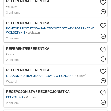
REFERENT/REFERENTKA
Wolsztyn
3 dni temu
REFERENT/REFERENTKA
KOMENDA POWIATOWA PAŃSTWOWEJ STRAŻY POŻARNEJ W
WOLSZTYNIE
Wolsztyn
2 dni temu
REFERENT/REFERENTKA
Gostyn
2 dni temu
REFERENT/REFERENTKA
IZBA ADMINISTRACJI SKARBOWEJ W POZNANIU
Gostyń
Wczoraj
RECEPCJONISTA / RECEPCJONISTKA
ISS POLSKA
Poznań
2 dni temu