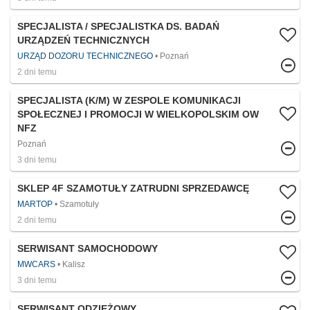
SPECJALISTA / SPECJALISTKA DS. BADAŃ
URZĄDZEŃ TECHNICZNYCH
URZĄD DOZORU TECHNICZNEGO
Poznań
2 dni temu
SPECJALISTA (K/M) W ZESPOLE KOMUNIKACJI
SPOŁECZNEJ I PROMOCJI W WIELKOPOLSKIM OW
NFZ
Poznań
3 dni temu
SKLEP 4F SZAMOTUŁY ZATRUDNI SPRZEDAWCĘ
MARTOP
Szamotuły
2 dni temu
SERWISANT SAMOCHODOWY
MWCARS
Kalisz
3 dni temu
SERWISANT ODZIEŻOWY