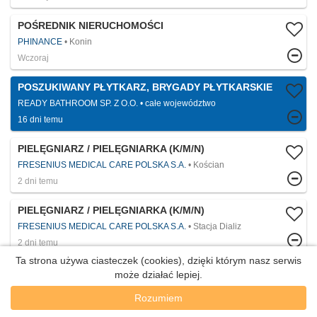
POŚREDNIK NIERUCHOMOŚCI
PHINANCE
Konin
Wczoraj
POSZUKIWANY PŁYTKARZ, BRYGADY PŁYTKARSKIE
READY BATHROOM SP. Z O.O.
całe województwo
16 dni temu
PIELĘGNIARZ / PIELĘGNIARKA (K/M/N)
FRESENIUS MEDICAL CARE POLSKA S.A.
Kościan
2 dni temu
PIELĘGNIARZ / PIELĘGNIARKA (K/M/N)
FRESENIUS MEDICAL CARE POLSKA S.A.
Stacja Dializ
2 dni temu
Ta strona używa ciasteczek (cookies), dzięki którym nasz serwis
PIELĘGNIARZ / PIELĘGNIARKA (K/M/N)
może działać lepiej.
FRESENIUS MEDICAL CARE POLSKA S.A.
Ostrów Wielkopolski
Rozumiem
2 dni temu