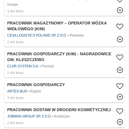
Gostyn
3 dni temu
PRACOWNIK MAGAZYNOWY – OPERATOR WÓZKA
WIDŁOWEGO (K/M)
CEVA LOGISTICS POLAND SP. Z O.O.
Plewiska
2 dni temu
PRACOWNIK GOSPODARCZY (K/M) - NAGRADOWICE
GM. KLESZCZEWO
CLAR SYSTEM S.A.
Poznań
2 dni temu
PRACOWNIK GOSPODARCZY
ARTES-BUD
Rzgów
3 dni temu
PRACOWNIK DOSTAW W DROGERII KOSMETYCZNEJ
JOBMAN GROUP SP. Z O.O.
Krotoszyn
2 dni temu