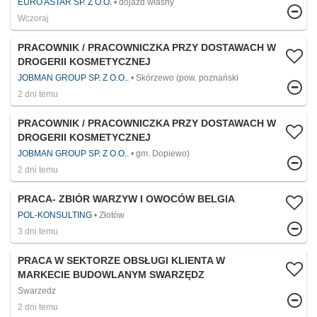
EURO ASTAR SP. Z O.O.
dojazd własny
Wczoraj
PRACOWNIK / PRACOWNICZKA PRZY DOSTAWACH W
DROGERII KOSMETYCZNEJ
JOBMAN GROUP SP. Z O.O..
Skórzewo (pow. poznański
2 dni temu
PRACOWNIK / PRACOWNICZKA PRZY DOSTAWACH W
DROGERII KOSMETYCZNEJ
JOBMAN GROUP SP. Z O.O..
gm. Dopiewo)
2 dni temu
PRACA- ZBIÓR WARZYW I OWOCÓW BELGIA
POL-KONSULTING
Złotów
3 dni temu
PRACA W SEKTORZE OBSŁUGI KLIENTA W
MARKECIE BUDOWLANYM SWARZĘDZ
Swarzedz
2 dni temu