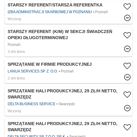
STARSZY REFERENT/STARSZA REFERENTKA
IZBA ADMINISTRACJI SKARBOWEJ W POZNANIU
Poznań
Wczoraj
STARSZY REFERENT (K/M) W SEKCJI ŚWIADCZEŃ
OPIEKI DŁUGOTERMINOWEJ
Poznań
3 dni temu
SPRZĄTANIE W FIRMIE PRODUKCYJNEJ
LANUA SERVICES SP. Z. O.O.
Poznań
2 dni temu
SPRZĄTANIE HALI PRODUKCYJNEJ, 29 ZŁ/H NETTO,
SWARZĘDZ
DELTA BUSINESS SERVICE
Swarzędz
Wczoraj
SPRZĄTANIE HALI PRODUKCYJNEJ, 29 ZŁ/H NETTO,
SWARZĘDZ
DELTA SECURITY SP. Z O.O. SP. K.
Swarzędz