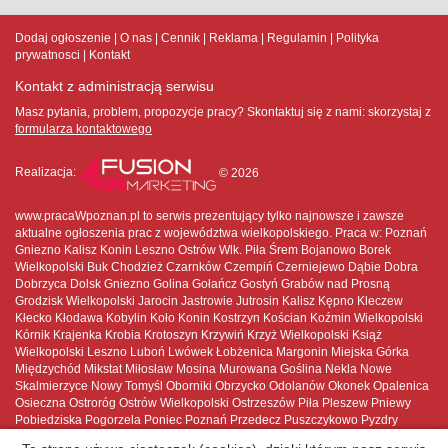
Dodaj ogłoszenie
O nas
Cennik
Reklama
Regulamin
Polityka
prywatnosci
Kontakt
Kontakt z administracją serwisu
Masz pytania, problem, propozycje pracy? Skontaktuj się z nami:
skorzystaj z
formularza kontaktowego
Realizacja:
© 2026
www.pracaWpoznan.pl to serwis prezentujący tylko najnowsze i zawsze
aktualne ogłoszenia prac z województwa wielkopolskiego. Praca w: Poznań
Gniezno Kalisz Konin Leszno Ostrów Wlk. Piła Śrem Bojanowo Borek
Wielkopolski Buk Chodzież Czarnków Czempiń Czerniejewo Dąbie Dobra
Dobrzyca Dolsk Gniezno Golina Gołańcz Gostyń Grabów nad Prosną
Grodzisk Wielkopolski Jarocin Jastrowie Jutrosin Kalisz Kępno Kleczew
Kłecko Kłodawa Kobylin Koło Konin Kostrzyn Kościan Koźmin Wielkopolski
Kórnik Krajenka Krobia Krotoszyn Krzywiń Krzyż Wielkopolski Książ
Wielkopolski Leszno Luboń Lwówek Łobżenica Margonin Miejska Górka
Międzychód Mikstat Miłosław Mosina Murowana Goślina Nekla Nowe
Skalmierzyce Nowy Tomyśl Oborniki Obrzycko Odolanów Okonek Opalenica
Osieczna Ostroróg Ostrów Wielkopolski Ostrzeszów Piła Pleszew Pniewy
Pobiedziska Pogorzela Poniec Poznań Przedecz Puszczykowo Pyzdry
Rakoniewice Raszków Rawicz Rogoźno Rychwał Rydzyna Sieraków Skoki