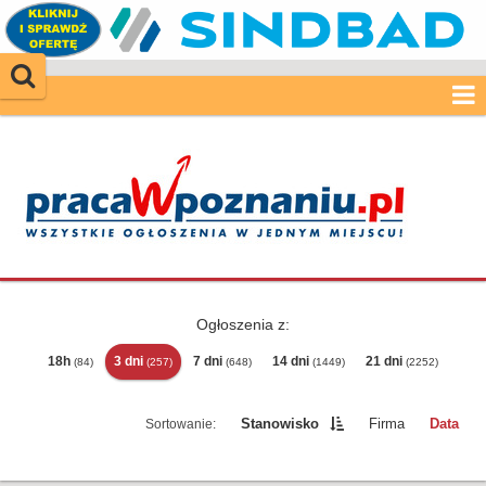
Ogłoszenia z:
18h
3 dni
7 dni
14 dni
21 dni
(84)
(257)
(648)
(1449)
(2252)
Stanowisko
Firma
Data