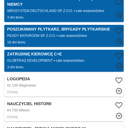
NIEMCY
WROSYSTEM DEUTSCHLAND SP. Z O.O.
całe województwo
3 dni temu
POSZUKIWANY PŁYTKARZ, BRYGADY PŁYTKARSKIE
READY BATHROOM SP. Z O.O.
całe województwo
18 dni temu
ZATRUDNIĘ KIEROWCĘ C+E
GLOBTRAQ DEVELOPMENT
całe województwo
3 dni temu
LOGOPEDA
62 100 Wagrowiec
Dzisiaj
NAUCZYCIEL HISTORII
64 730 Wielen
Dzisiaj