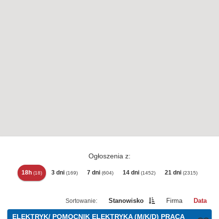
Ogłoszenia z:
18h
3 dni
7 dni
14 dni
21 dni
(18)
(169)
(604)
(1452)
(2315)
Stanowisko
Firma
Data
ELEKTRYK/ POMOCNIK ELEKTRYKA (M/K/D) PRACA