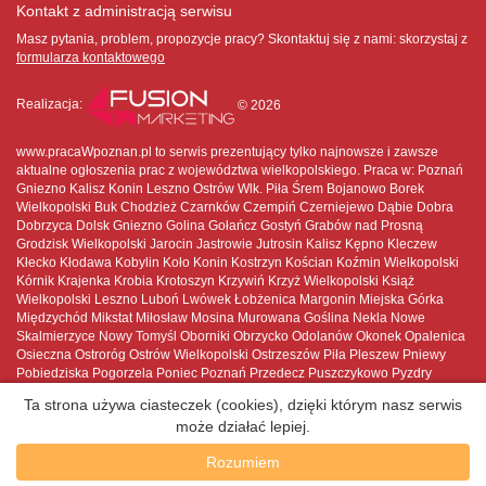
Kontakt z administracją serwisu
Masz pytania, problem, propozycje pracy? Skontaktuj się z nami:
skorzystaj z
formularza kontaktowego
Realizacja:
© 2026
www.pracaWpoznan.pl to serwis prezentujący tylko najnowsze i zawsze
aktualne ogłoszenia prac z województwa wielkopolskiego. Praca w: Poznań
Gniezno Kalisz Konin Leszno Ostrów Wlk. Piła Śrem Bojanowo Borek
Wielkopolski Buk Chodzież Czarnków Czempiń Czerniejewo Dąbie Dobra
Dobrzyca Dolsk Gniezno Golina Gołańcz Gostyń Grabów nad Prosną
Grodzisk Wielkopolski Jarocin Jastrowie Jutrosin Kalisz Kępno Kleczew
Kłecko Kłodawa Kobylin Koło Konin Kostrzyn Kościan Koźmin Wielkopolski
Kórnik Krajenka Krobia Krotoszyn Krzywiń Krzyż Wielkopolski Książ
Wielkopolski Leszno Luboń Lwówek Łobżenica Margonin Miejska Górka
Międzychód Mikstat Miłosław Mosina Murowana Goślina Nekla Nowe
Skalmierzyce Nowy Tomyśl Oborniki Obrzycko Odolanów Okonek Opalenica
Osieczna Ostroróg Ostrów Wielkopolski Ostrzeszów Piła Pleszew Pniewy
Pobiedziska Pogorzela Poniec Poznań Przedecz Puszczykowo Pyzdry
Rakoniewice Raszków Rawicz Rogoźno Rychwał Rydzyna Sieraków Skoki
Ta strona używa ciasteczek (cookies), dzięki którym nasz serwis
Słupca Sompolno Stawiszyn Stęszew Sulmierzyce Swarzędz Szamocin
może działać lepiej.
Szamotuły Ślesin Śmigiel Śrem Środa Wielkopolska Trzcianka Trzemeszno
Tuliszków Turek Ujście Wągrowiec Wieleń Wielichowo Witkowo Wolsztyn
Rozumiem
Wronki Września Wyrzysk Wysoka Zagórów Zbąszyń Zduny Złotów Żerków