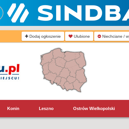
Dodaj ogłoszenie
Ulubione
Niechciane / 
Konin
Leszno
Ostrów Wielkopolski