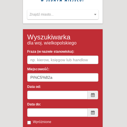
Znajdź miasto...
Wyszukiwarka
dla woj. wielkopolskiego
Fraza (w nazwie stanowiska):
Miejscowość:
Data od:
Data do:
Wyróżnione