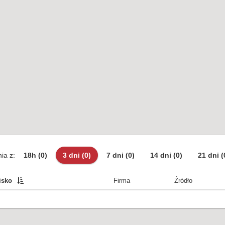
ia z:
18h
(0)
3 dni
(0)
7 dni
(0)
14 dni
(0)
21 dni
(
isko
Firma
Źródło