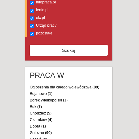
infopraca.pl
lento.pl
olx.pl
Urząd pracy
pozostałe
Szukaj
PRACA W
Ogłoszenia dla całego województwa (
89
)
Bojanowo (
1
)
Borek Wielkopolski (
3
)
Buk (
7
)
Chodzież (
5
)
Czarnków (
4
)
Dobra (
1
)
Gniezno (
90
)