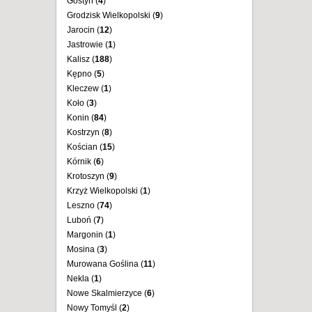
Gostyń (
4
)
Grodzisk Wielkopolski (
9
)
Jarocin (
12
)
Jastrowie (
1
)
Kalisz (
188
)
Kępno (
5
)
Kleczew (
1
)
Koło (
3
)
Konin (
84
)
Kostrzyn (
8
)
Kościan (
15
)
Kórnik (
6
)
Krotoszyn (
9
)
Krzyż Wielkopolski (
1
)
Leszno (
74
)
Luboń (
7
)
Margonin (
1
)
Mosina (
3
)
Murowana Goślina (
11
)
Nekla (
1
)
Nowe Skalmierzyce (
6
)
Nowy Tomyśl (
2
)