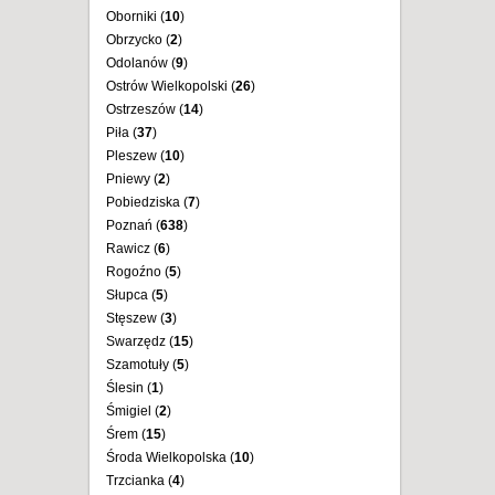
Oborniki (
10
)
Obrzycko (
2
)
Odolanów (
9
)
Ostrów Wielkopolski (
26
)
Ostrzeszów (
14
)
Piła (
37
)
Pleszew (
10
)
Pniewy (
2
)
Pobiedziska (
7
)
Poznań (
638
)
Rawicz (
6
)
Rogoźno (
5
)
Słupca (
5
)
Stęszew (
3
)
Swarzędz (
15
)
Szamotuły (
5
)
Ślesin (
1
)
Śmigiel (
2
)
Śrem (
15
)
Środa Wielkopolska (
10
)
Trzcianka (
4
)