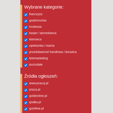
Wybrane kategorie:
franczyza
gastronomia
hostessa
kasjer / sprzedawca
kierowca
opiekunka / niania
przedstawiciel handlowy / doradca
telemarketing
pozostałe
Źródła ogłoszeń:
www.pracuj.pl
praca.pl
goldenline.pl
gratka.pl
gumtree.pl