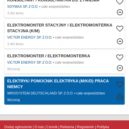
KONSULTANT / KONSULTANTKA DS. ŻYWIENIA
SOYMAX SP. Z O.O.
całe województwo
3 dni temu
ELEKTROMONTER STACYJNY / ELEKTROMONTERKA
STACYJNA (K/M)
VICTOR ENERGY SP. Z O.O.
całe województwo
3 dni temu
ELEKTROMONTER / ELEKTROMONTERKA
VICTOR ENERGY SP. Z O.O.
całe województwo
Wczoraj
ELEKTRYK/ POMOCNIK ELEKTRYKA (M/K/D) PRACA
NIEMCY
WROSYSTEM DEUTSCHLAND SP. Z O.O.
całe województwo
Wczoraj
Dodaj ogłoszenie
O nas
Cennik
Reklama
Regulamin
Polityka