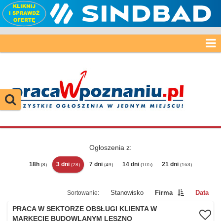
Ogłoszenia z:
18h
3 dni
7 dni
14 dni
21 dni
(8)
(28)
(49)
(105)
(163)
Stanowisko
Firma
Data
PRACA W SEKTORZE OBSŁUGI KLIENTA W
MARKECIE BUDOWLANYM LESZNO