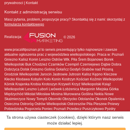
prywatnosci
Kontakt
Kontakt z administracją serwisu
Masz pytania, problem, propozycje pracy? Skontaktuj się z nami:
skorzystaj z
formularza kontaktowego
Realizacja:
© 2026
www.pracaWpoznan.pl to serwis prezentujący tylko najnowsze i zawsze
aktualne ogłoszenia prac z województwa wielkopolskiego. Praca w: Poznań
Gniezno Kalisz Konin Leszno Ostrów Wlk. Piła Śrem Bojanowo Borek
Wielkopolski Buk Chodzież Czarnków Czempiń Czerniejewo Dąbie Dobra
Dobrzyca Dolsk Gniezno Golina Gołańcz Gostyń Grabów nad Prosną
Grodzisk Wielkopolski Jarocin Jastrowie Jutrosin Kalisz Kępno Kleczew
Kłecko Kłodawa Kobylin Koło Konin Kostrzyn Kościan Koźmin Wielkopolski
Kórnik Krajenka Krobia Krotoszyn Krzywiń Krzyż Wielkopolski Książ
Wielkopolski Leszno Luboń Lwówek Łobżenica Margonin Miejska Górka
Międzychód Mikstat Miłosław Mosina Murowana Goślina Nekla Nowe
Skalmierzyce Nowy Tomyśl Oborniki Obrzycko Odolanów Okonek Opalenica
Osieczna Ostroróg Ostrów Wielkopolski Ostrzeszów Piła Pleszew Pniewy
Pobiedziska Pogorzela Poniec Poznań Przedecz Puszczykowo Pyzdry
Rakoniewice Raszków Rawicz Rogoźno Rychwał Rydzyna Sieraków Skoki
Ta strona używa ciasteczek (cookies), dzięki którym nasz serwis
Słupca Sompolno Stawiszyn Stęszew Sulmierzyce Swarzędz Szamocin
może działać lepiej.
Szamotuły Ślesin Śmigiel Śrem Środa Wielkopolska Trzcianka Trzemeszno
Tuliszków Turek Ujście Wągrowiec Wieleń Wielichowo Witkowo Wolsztyn