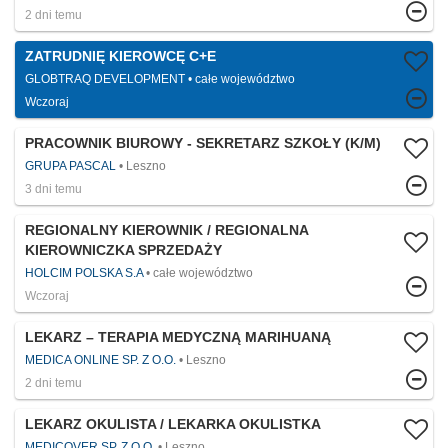
2 dni temu
ZATRUDNIĘ KIEROWCĘ C+E
GLOBTRAQ DEVELOPMENT
całe województwo
Wczoraj
PRACOWNIK BIUROWY - SEKRETARZ SZKOŁY (K/M)
GRUPA PASCAL
Leszno
3 dni temu
REGIONALNY KIEROWNIK / REGIONALNA
KIEROWNICZKA SPRZEDAŻY
HOLCIM POLSKA S.A
całe województwo
Wczoraj
LEKARZ – TERAPIA MEDYCZNĄ MARIHUANĄ
MEDICA ONLINE SP. Z O.O.
Leszno
2 dni temu
LEKARZ OKULISTA / LEKARKA OKULISTKA
MEDICOVER SP. Z O.O.
Leszno